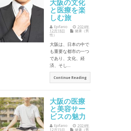
大阪の文化
と医療を楽
しむ旅
Epifanio
2024年
12月18日
健康（男
性）
大阪は、日本の中で
も重要な都市の一つ
であり、文化、経
済、そし…
Continue Reading
大阪の医療
と美容サー
ビスの魅力
Epifanio
2024年
12月15日
健康（男