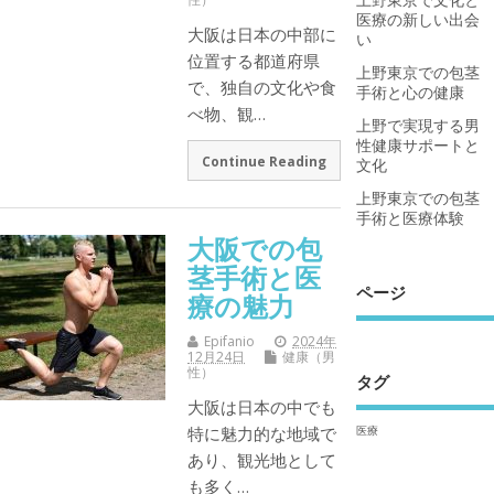
医療の新しい出会
大阪は日本の中部に
い
位置する都道府県
上野東京での包茎
で、独自の文化や食
手術と心の健康
べ物、観…
上野で実現する男
性健康サポートと
Continue Reading
文化
上野東京での包茎
手術と医療体験
大阪での包
茎手術と医
ページ
療の魅力
Epifanio
2024年
12月24日
健康（男
性）
タグ
大阪は日本の中でも
医療
特に魅力的な地域で
あり、観光地として
も多く…