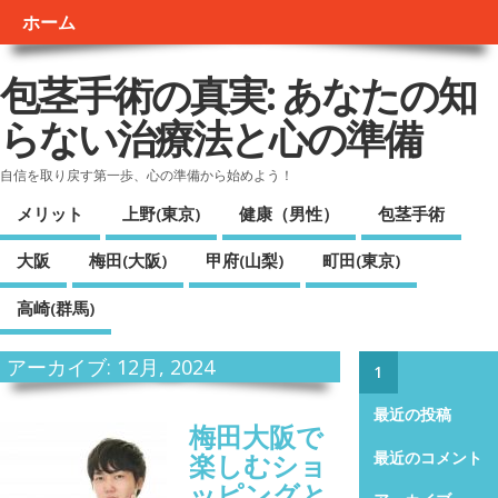
ホーム
包茎手術の真実: あなたの知
らない治療法と心の準備
自信を取り戻す第一歩、心の準備から始めよう！
メリット
上野(東京)
健康（男性）
包茎手術
大阪
梅田(大阪)
甲府(山梨)
町田(東京)
高崎(群馬)
アーカイブ: 12月, 2024
1
最近の投稿
梅田大阪で
楽しむショ
最近のコメント
ッピングと