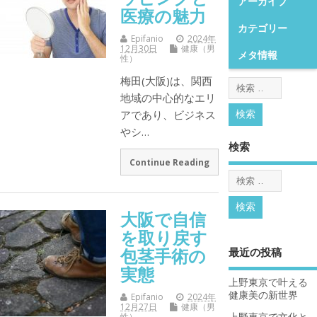
アーカイブ
医療の魅力
カテゴリー
Epifanio
2024年
12月30日
健康（男
メタ情報
性）
梅田(大阪)は、関西
地域の中心的なエリ
アであり、ビジネス
やシ…
検索
Continue Reading
大阪で自信
を取り戻す
包茎手術の
最近の投稿
実態
上野東京で叶える
健康美の新世界
Epifanio
2024年
12月27日
健康（男
上野東京で文化と
性）