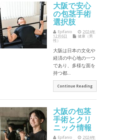
大阪で安心
の包茎手術
選択肢
Epifanio
2024年
12月6日
健康（男
性）
大阪は日本の文化や
経済の中心地の一つ
であり、多様な面を
持つ都…
Continue Reading
大阪の包茎
手術とクリ
ニック情報
Epifanio
2024年