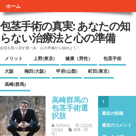
ホーム
包茎手術の真実: あなたの知
らない治療法と心の準備
自信を取り戻す第一歩、心の準備から始めよう！
メリット
上野(東京)
健康（男性）
包茎手術
大阪
梅田(大阪)
甲府(山梨)
町田(東京)
高崎(群馬)
高崎群馬の
1
包茎手術選
択肢
最近の投稿
最近のコメント
Epifanio
2025年
1月6日
健康（男
性）