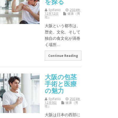
を探る
Epifanio
2024年
12月12日
健康（男
性）
大阪という都市は、
歴史、文化、そして
独自の食文化が渦巻
く場所…
Continue Reading
大阪の包茎
手術と医療
の魅力
Epifanio
2024年
12月9日
健康（男
性）
大阪は日本の西部に