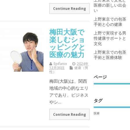
医療の新しい出会
Continue Reading
い
上野東京での包茎
手術と心の健康
梅田大阪で
上野で実現する男
楽しむショ
性健康サポートと
文化
ッピングと
上野東京での包茎
医療の魅力
手術と医療体験
Epifanio
2024年
12月30日
健康（男
性）
ページ
梅田(大阪)は、関西
地域の中心的なエリ
アであり、ビジネス
タグ
やシ…
医療
Continue Reading