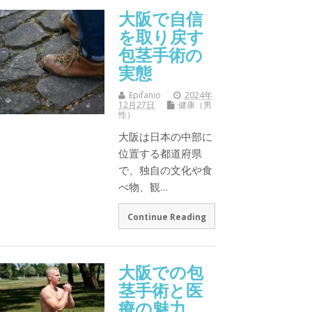
大阪で自信
を取り戻す
包茎手術の
実態
Epifanio
2024年
12月27日
健康（男
性）
大阪は日本の中部に
位置する都道府県
で、独自の文化や食
べ物、観…
Continue Reading
大阪での包
茎手術と医
療の魅力