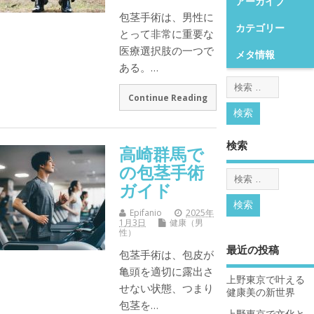
アーカイブ
包茎手術は、男性に
カテゴリー
とって非常に重要な
医療選択肢の一つで
メタ情報
ある。…
Continue Reading
検索
高崎群馬で
の包茎手術
ガイド
Epifanio
2025年
1月3日
健康（男
性）
最近の投稿
包茎手術は、包皮が
亀頭を適切に露出さ
上野東京で叶える
せない状態、つまり
健康美の新世界
包茎を…
上野東京で文化と