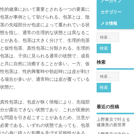
アーカイブ
性的健康において重要とされる一つの要素に
カテゴリー
包茎が事例として挙げられる。
包茎とは、陰
メタ情報
茎の先端部分が包皮によって覆われている状
態を指し、通常の生理的な状態とは異なるこ
とがある。包茎は大きく分けて、生理的包茎
と仮性包茎、真性包茎に分類される。生理的
包茎は、子供に見られる通常の状態で、成長
検索
と共に自然に治癒することが多い。一方、仮
性包茎は、性的興奮時や勃起時には皮が剥け
る場合が多いが、通常時には皮が覆っている
状態だ。
真性包茎は、包皮が狭く情報により、先端部
最近の投稿
分が露出できない状態であり、これが医療的
な問題を引き起こすことがあるため、注意が
上野東京で叶える
必要である。いずれの状態であっても、包茎
健康美の新世界
は心身に様々な影響を及ぼす可能性がある。
上野東京で文化と