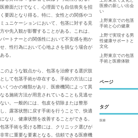
医療の新しい出会
医療面だけでなく、心理面でも自信喪失を招
い
く要因となり得る。特に、女性との関係やコ
上野東京での包茎
ミュニケーションにおいて、包茎に対する見
手術と心の健康
方や先入観が影響することがある。これは、
上野で実現する男
パートナーとの関係性において不安感を抱か
性健康サポートと
文化
せ、性行為において心地よさを損なう場合が
ある。
上野東京での包茎
手術と医療体験
このような観点から、包茎を治療する選択肢
として包茎手術が存在する。手術の方法には
ページ
いくつかの種類があり、医療機関によって異
なる施術方法が用意されていることも見逃せ
ない。一般的には、包皮を切除または整形
タグ
し、露茎状態に戻す手術を行うことで、快適
になり、健康状態を改善することができる。
医療
包茎手術を受ける際には、クリニック選びが
非常に重要な要素となる。信頼できる医療機