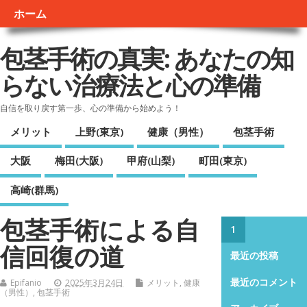
ホーム
包茎手術の真実: あなたの知
らない治療法と心の準備
自信を取り戻す第一歩、心の準備から始めよう！
メリット
上野(東京)
健康（男性）
包茎手術
大阪
梅田(大阪)
甲府(山梨)
町田(東京)
高崎(群馬)
包茎手術による自
1
信回復の道
最近の投稿
最近のコメント
Epifanio
2025年3月24日
メリット
,
健康
（男性）
,
包茎手術