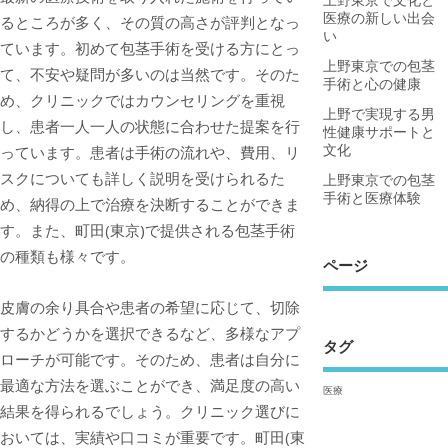
医療の新しい出会
るところが多く、その質の高さが評判となっ
い
ています。初めて包茎手術を受ける方にとっ
上野東京での包茎
て、不安や疑問が多いのは当然です。そのた
手術と心の健康
め、クリニックではカウンセリングを重視
上野で実現する男
し、患者一人一人の状態に合わせた提案を行
性健康サポートと
文化
っています。患者は手術の流れや、費用、リ
スクについても詳しく説明を受けられるた
上野東京での包茎
手術と医療体験
め、納得の上で治療を決断することができま
す。また、町田(東京)で提供される包茎手術
の種類も様々です。
ページ
皮膚の余り具合や患者の希望に応じて、切除
するかどうかを選択できるなど、多様なアプ
タグ
ローチが可能です。そのため、患者は自分に
最適な方法を選ぶことができ、満足度の高い
医療
結果を得られるでしょう。クリニック選びに
おいては、実績や口コミが重要です。町田(東