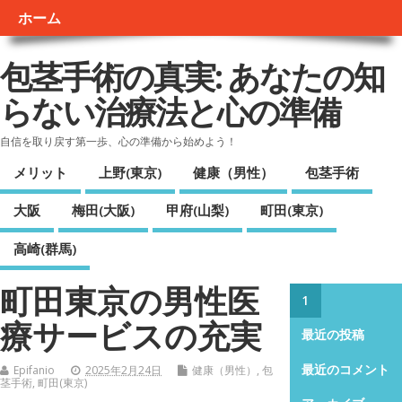
ホーム
包茎手術の真実: あなたの知
らない治療法と心の準備
自信を取り戻す第一歩、心の準備から始めよう！
メリット
上野(東京)
健康（男性）
包茎手術
大阪
梅田(大阪)
甲府(山梨)
町田(東京)
高崎(群馬)
町田東京の男性医
1
療サービスの充実
最近の投稿
最近のコメント
Epifanio
2025年2月24日
健康（男性）
,
包
茎手術
,
町田(東京)